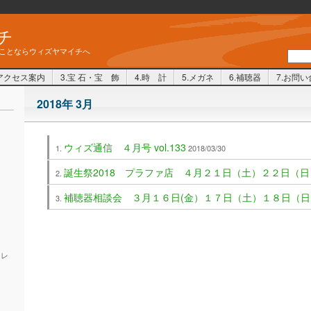
チ
ことならウィズヤマイチへ
.アクセス案内
3.宝 石・宝 飾
4.時 計
5.メガネ
6.補聴器
7.お問
2018年 3月
ウィズ通信 ４月号 vol.133
2018/03/30
誕生祭2018 プラファ店 ４月２１日（土）２２日（日
補聴器相談会 ３月１６日(金）１７日（土）１８日（日
フレ